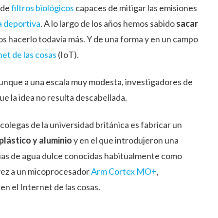
o de
filtros biológicos
capaces de mitigar las emisiones
a deportiva
. A lo largo de los años hemos sabido
sacar
os hacerlo todavía más. Y de una forma y en un campo
net de las cosas
(IoT).
 Aunque a una escala muy modesta, investigadores de
e la idea no resulta descabellada.
legas de la universidad británica es fabricar un
plástico y aluminio
y en el que introdujeron una
erias de agua dulce conocidas habitualmente como
 vez a un micoprocesador
Arm Cortex MO+
,
n el Internet de las cosas.