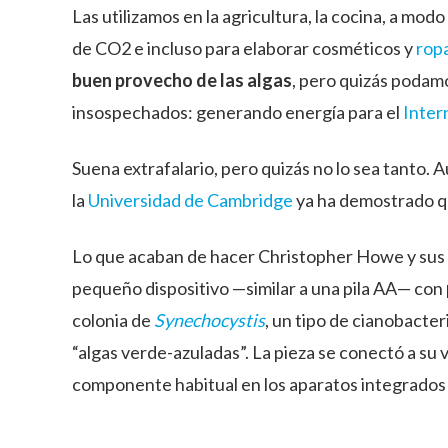
Las utilizamos en la agricultura, la cocina, a mod
de CO2 e incluso para elaborar cosméticos y
rop
buen provecho de las algas
, pero quizás podam
insospechados: generando energía para el
Inter
Suena extrafalario, pero quizás no lo sea tanto.
la
Universidad de Cambridge
ya ha demostrado qu
Lo que acaban de hacer Christopher Howe y sus co
pequeño dispositivo —similar a una pila AA— con
colonia de
Synechocystis
, un tipo de cianobact
“algas verde-azuladas”. La pieza se conectó a su
componente habitual en los aparatos integrados e