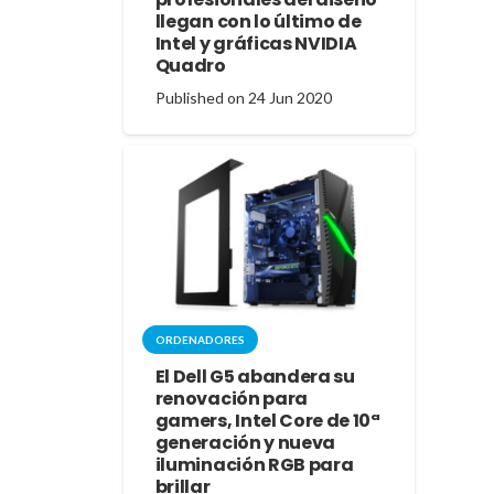
llegan con lo último de
Intel y gráficas NVIDIA
Quadro
Published on
24 Jun 2020
ORDENADORES
El Dell G5 abandera su
renovación para
gamers, Intel Core de 10ª
generación y nueva
iluminación RGB para
brillar