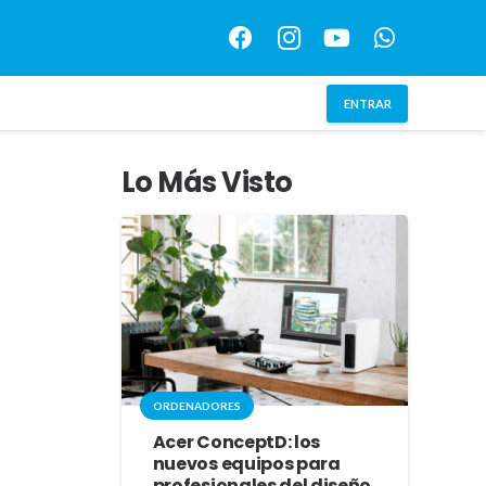
ENTRAR
Lo Más Visto
ORDENADORES
Acer ConceptD: los
nuevos equipos para
profesionales del diseño