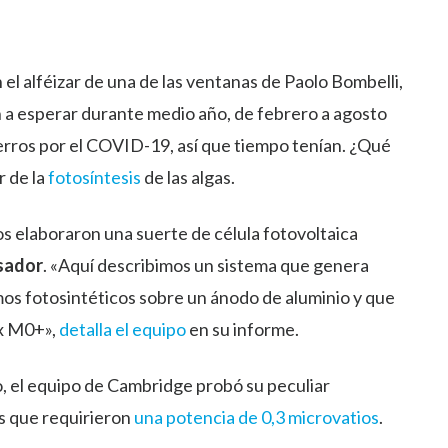
 el alféizar de una de las ventanas de Paolo Bombelli,
n a esperar durante medio año, de febrero a agosto
erros por el COVID-19, así que tiempo tenían. ¿Qué
r de la
fotosíntesis
de las algas.
s elaboraron una suerte de célula fotovoltaica
sador
. «Aquí describimos un sistema que genera
mos fotosintéticos sobre un ánodo de aluminio y que
x M0+»,
detalla el equipo
en su informe.
o, el equipo de Cambridge probó su peculiar
s que requirieron
una potencia de 0,3 microvatios
.